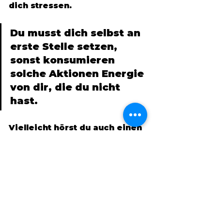
dich stressen. 
Du musst dich selbst an 
erste Stelle setzen, 
sonst konsumieren 
solche Aktionen Energie 
von dir, die du nicht 
hast. 
Vielleicht hörst du auch einen 
gewissen Zynismus aus 
meinem Artikel und ja - den 
gibt es! Mir wurden durch 
diesen jahrelangen Kampf die 
Augen geöffnet, wie ich auf 
mich Acht geben kann, oder 
wie ich mich durch andere 