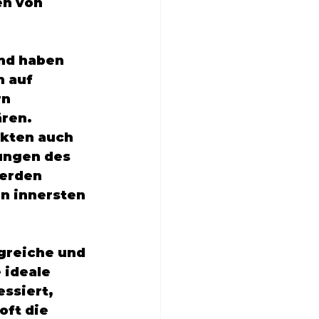
en von 
nd haben 
 auf 
n 
ren. 
kten auch 
lungen des 
erden 
n innersten 
lgreiche und 
 ideale 
ssiert, 
ft die 