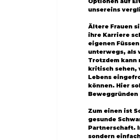
Optionen auf El
unsereins verg
Ältere Frauen s
ihre Karriere s
eigenen Füssen 
unterwegs, als 
Trotzdem kann m
kritisch sehen, 
Lebens eingefr
können. Hier so
Beweggründen u
Zum einen ist S
gesunde Schwang
Partnerschaft. 
sondern einfach