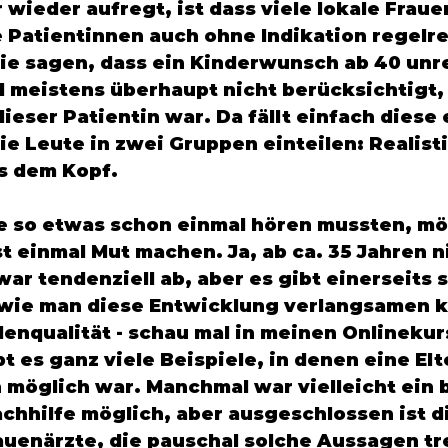
wieder aufregt, ist dass viele lokale Fraue
 Patientinnen auch ohne Indikation regelre
e sagen, dass ein Kinderwunsch ab 40 unre
rd meistens überhaupt nicht berücksichtigt,
eser Patientin war. Da fällt einfach diese e
e Leute in zwei Gruppen einteilen: Realisti
s dem Kopf. 
ie so etwas schon einmal hören mussten, mö
st einmal Mut machen. Ja, ab ca. 35 Jahren n
ar tendenziell ab, aber es gibt einerseits s
 wie man diese Entwicklung verlangsamen k
lenqualität - schau mal in meinen Onlinekurs
t es ganz viele Beispiele, in denen eine Elt
 möglich war. Manchmal war vielleicht ein 
chhilfe möglich, aber ausgeschlossen ist d
uenärzte, die pauschal solche Aussagen tre