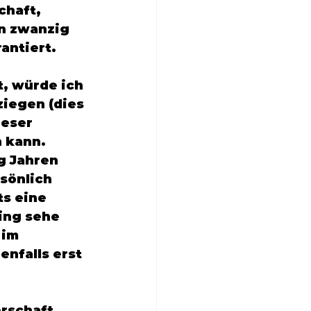
haft, 
n zwanzig 
antiert. 
, würde ich 
ziegen (dies 
ieser 
 kann. 
g Jahren 
sönlich 
s eine 
ing sehe 
im 
nfalls erst 
rschaft 