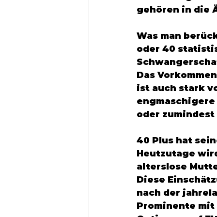
gehören in die 
Was man berücks
oder 40 statisti
Schwangerschaf
Das Vorkommen 
ist auch stark 
engmaschigere B
oder zumindest
40 Plus hat sei
Heutzutage wird 
alterslose Mutt
Diese Einschät
nach der jahrel
Prominente mit 