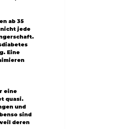
en ab 35 
nicht jede 
ngerschaft. 
diabetes 
. Eine 
nimieren 
r eine 
t quasi. 
ngen und 
Ebenso sind 
weil deren 