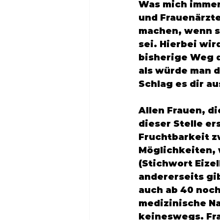
Was mich immer 
und Frauenärzte
machen, wenn si
sei. Hierbei wi
bisherige Weg di
als würde man di
Schlag es dir au
Allen Frauen, d
dieser Stelle er
Fruchtbarkeit zw
Möglichkeiten,
(Stichwort Eizel
andererseits gib
auch ab 40 noch
medizinische Na
keineswegs. Fra