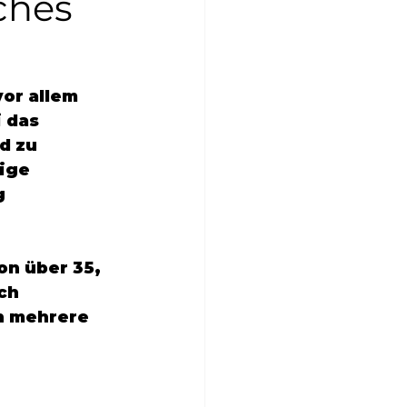
ches
or allem 
 das 
d zu 
ige 
g 
on über 35, 
ch 
n mehrere 