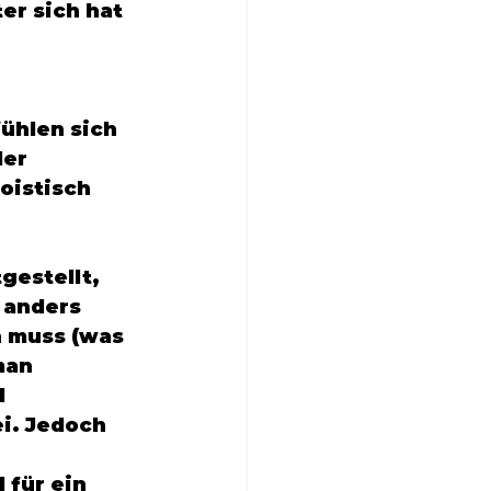
er sich hat 
ühlen sich 
er 
oistisch 
 
gestellt, 
 anders 
 muss (was 
man 
 
i. Jedoch 
 für ein 