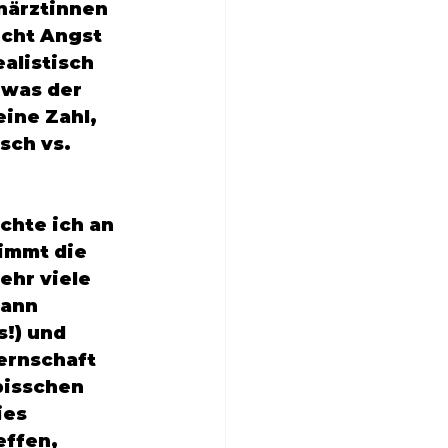
närztinnen 
cht Angst 
alistisch 
 was der 
ine Zahl, 
sch vs. 
chte ich an 
immt die 
ehr viele 
ann 
!) und 
ernschaft 
bisschen 
ies 
ffen, 