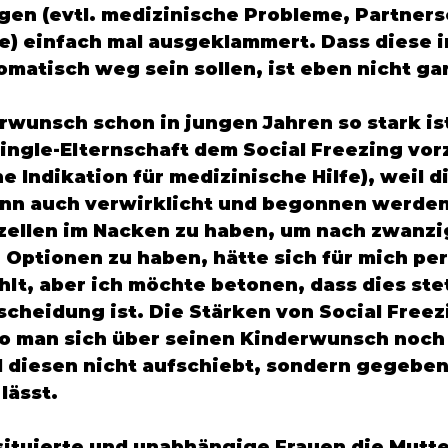
en (evtl. medizinische Probleme, Partnersc
 einfach mal ausgeklammert. Dass diese i
matisch weg sein sollen, ist eben nicht gar
wunsch schon in jungen Jahren so stark ist
Single-Elternschaft dem Social Freezing vor
e Indikation für medizinische Hilfe), weil d
nn auch verwirklicht und begonnen werden
zellen im Nacken zu haben, um nach zwanzi
 Optionen zu haben, hätte sich für mich per
hlt, aber ich möchte betonen, dass dies stet
scheidung ist. Die Stärken von Social Freez
wo man sich über seinen Kinderwunsch noch 
d diesen nicht aufschiebt, sondern gegebene
lässt. 
ituierte und unabhängige Frauen die Mutte