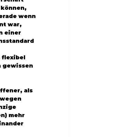
 können, 
erade wenn 
nt war, 
n einer 
nsstandard 
 
flexibel 
n gewissen 
fener, als 
 wegen 
nzige 
en) mehr 
inander 