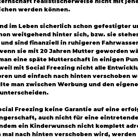
ternschaft realistischerweise nicht mit jen
lichen werden können. 
ind im Leben sicherlich schon gefestigter u
chon weitgehend hinter sich, bzw. sie stehen
und sind finanziell in ruhigeren Fahrwasser
wenn sie mit 20 Jahren Mutter geworden wä
an eine späte Mutterschaft in einigen Pun
weil mit Social Freezing nicht alle Entwick
oren und einfach nach hinten verschoben w
llte man zwischen Werbung und den eigene
nterscheiden. 
ocial Freezing keine Garantie auf eine erfo
erschaft, auch nicht für eine eintretende
Indem ein Kinderwunsch nicht komplett adre
 mal nach hinten verschoben wird, werden o