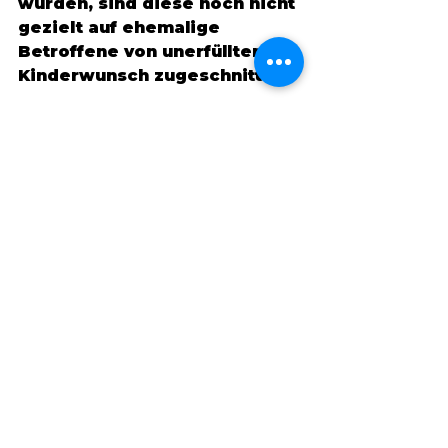
wurden, sind diese noch nicht 
gezielt auf ehemalige 
Betroffene von unerfülltem 
Kinderwunsch zugeschnitten. 
Es ist daher empfehlenswert, 
bereits in der 
Schwangerschaft und auch 
danach zusätzliche Hilfe in 
Anspruch zu nehmen, um 
diese besonderen Risiken 
optimal abdecken zu können. 
Heldinnen sind nicht diese 
Frauen, die sich komplett 
kaputt machen, sondern 
Heldinnen holen Hilfe <3.
Im dritten Teil dieser Serie 
geht es dann um die 