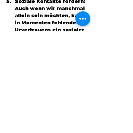
Soziale Kontakte fördern: 
Auch wenn wir manchmal 
allein sein möchten, kann 
in Momenten fehlenden 
Urvertrauens ein sozialer 
Kontakt helfen. Am besten 
trifft man sich mit 
langjährigen 
Vertrauenspersonen, die 
einem in diesem Moment 
zurückspiegeln können, 
dass sich vieles bewährt 
hat und dass die 
Freundschaft selbst 
konstant ist. Gute Freunde 
kennen uns gut und 
können uns auch vor 
gedanklichen Irrwegen 
wieder zurückholen. 