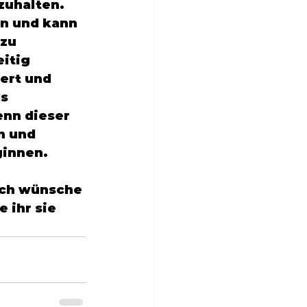
zuhalten. 
n und kann 
zu 
itig 
ert und 
s 
nn dieser 
n und 
ginnen. 
 ich wünsche 
 ihr sie 