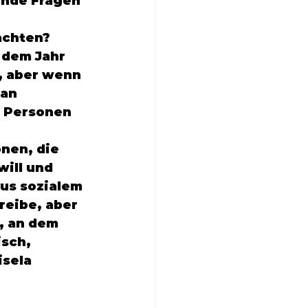
achten? 
 dem Jahr 
, aber wenn 
an 
 Personen 
nen, die 
ill und 
us sozialem 
reibe, aber 
, an dem 
sch, 
sela 