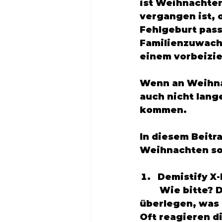
ist Weihnachten
vergangen ist, 
Fehlgeburt passi
Familienzuwachs
einem vorbeizie
Wenn an Weihna
auch nicht lang
kommen. 
In diesem Beitra
Weihnachten so
Demistify X
	Wie bitte? Die erste Aufgabe besteht darin, sich einmal genau zu 
überlegen, was 		Weihnachten für einen überhaupt bedeutet. 
Oft reagieren die Leute 