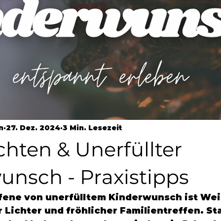
n
27. Dez. 2024
3 Min. Lesezeit
hten & Unerfüllter
unsch - Praxistipps
ffene von unerfülltem Kinderwunsch ist We
r Lichter und fröhlicher Familientreffen. St