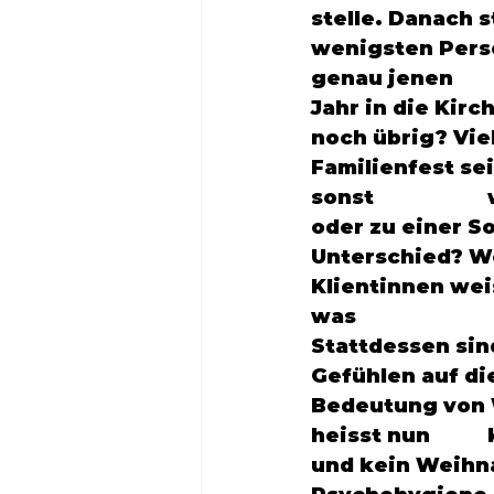
stelle. Danach st
wenigsten Perso
genau jenen 		Menschen gehören, die nur ein einziges Mal pro 
Jahr in die Kirche gehen - nä
noch übrig? Viele
Familienfest sei
sonst 			während des Jahres, zum Beispiel in den Osterferien 
oder zu einer Sommer-Grillp
Unterschied? Woz
Klientinnen wei
was 				Weihnachten für sie eigentlich bedeutet. 
Stattdessen sind sie vo
Gefühlen auf die
Bedeutung von W
heisst nun 		keineswegs, dass man ketzerisch unterwegs sein muss 
und kein Weihnachten mehr 		feiern