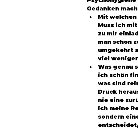
Psychohygiene darf m
Gedanken mach
Mit welchen
Muss ich mit
zu mir einla
man schon z
umgekehrt a
viel weniger
Was genau s
ich schön fi
was sind rei
Druck heraus
nie eine zur
ich meine Re
sondern eine
entscheidet,