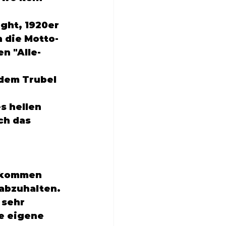
ght, 1920er 
n die Motto-
n "Alle-
dem Trubel 
s hellen 
ch das 
bekommen 
abzuhalten. 
 sehr 
e eigene 