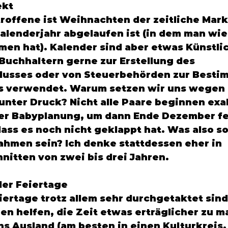
kt 
troffene ist Weihnachten der zeitliche Mark
alenderjahr abgelaufen ist (in dem man wie
n hat). Kalender sind aber etwas Künstlic
uchhaltern gerne zur Erstellung des 
lusses oder von Steuerbehörden zur Besti
s verwendet. Warum setzen wir uns wegen 
unter Druck? Nicht alle Paare beginnen exa
der Babyplanung, um dann Ende Dezember fes
ass es noch nicht geklappt hat. Was also sol
rahmen sein? Ich denke stattdessen eher in 
itten von zwei bis drei Jahren. 
er Feiertage 
ertage trotz allem sehr durchgetaktet sind
en helfen, die Zeit etwas erträglicher zu m
ins Ausland (am besten in einen Kulturkreis,