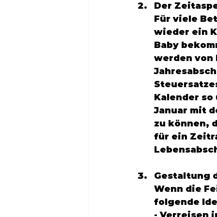
Der Zeitaspe
Für viele Be
wieder ein K
Baby bekomme
werden von B
Jahresabsch
Steuersatze
Kalender so 
Januar mit 
zu können, d
für ein Zeit
Lebensabschn
Gestaltung d
Wenn die Fei
folgende Ide
- Verreisen 