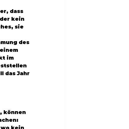
er, dass 
der kein 
hes, sie 
mmung des 
einem 
kt im 
tstellen 
l das Jahr 
, können 
achen: 
 wo kein 