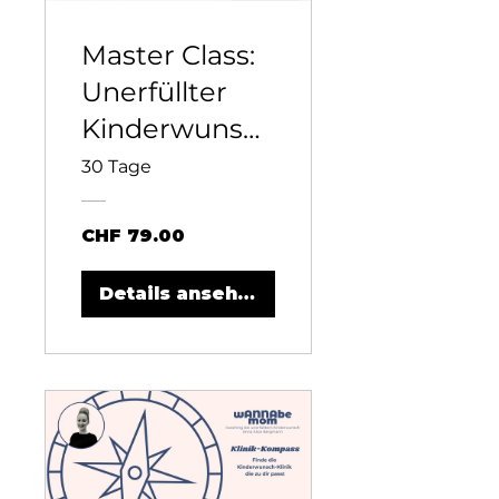
Master Class:
Unerfüllter
Kinderwunsc
h & Stress
30 Tage
CHF 79.00
Details ansehen