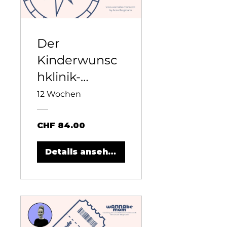
Der
Kinderwunsc
hklinik-
Kompass
12 Wochen
CHF 84.00
Details ansehen