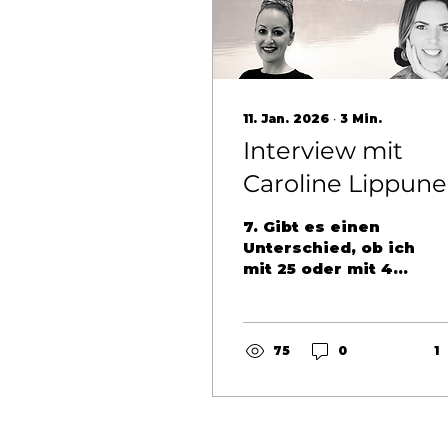
11. Jan. 2026
∙
3
Min.
Interview mit
Caroline Lippune
Teil II
7. Gibt es einen
Unterschied, ob ich
mit 25 oder mit 40
zu dir komme? Ja,
selbstverständlich
gibt es deutliche
Unterschiede –
75
0
1
biologisch,
statistisch und
medizinisch. Mit 25
Jahren verfügt man