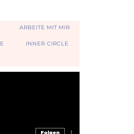
A
ARBEITE MIT MIR
E
INNER CIRCLE
Weitere Optionen
Folgen