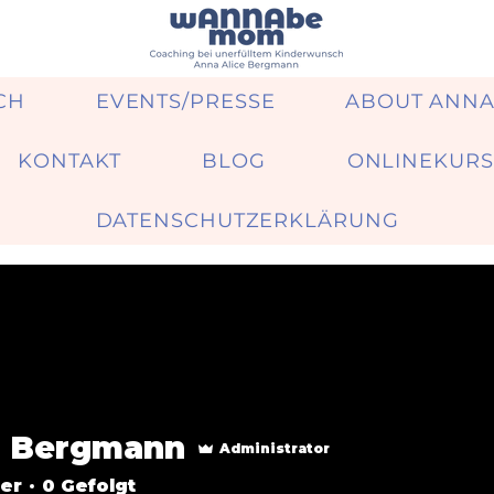
CH
EVENTS/PRESSE
ABOUT ANN
KONTAKT
BLOG
ONLINEKURS
DATENSCHUTZERKLÄRUNG
 Bergmann
Administrator
er
0
Gefolgt