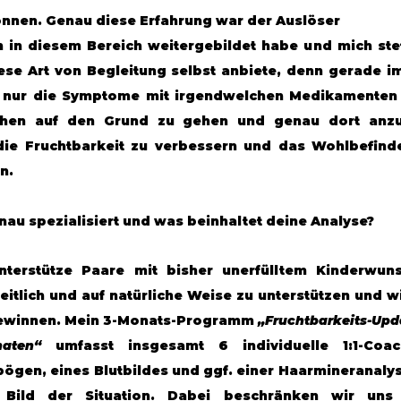
nnen. Genau diese Erfahrung war der Auslöser
h in diesem Bereich weitergebildet habe und mich steti
se Art von Begleitung selbst anbiete, denn gerade i
cht nur die Symptome mit irgendwelchen Medikamenten
hen auf den Grund zu gehen und genau dort anzu
die Fruchtbarkeit zu verbessern und das Wohlbefind
n.
nau spezialisiert und was beinhaltet deine Analyse?
nterstütze Paare mit bisher unerfülltem Kinderwuns
eitlich und auf natürliche Weise zu unterstützen und w
gewinnen. Mein 3-Monats-Programm 
„Fruchtbarkeits-Upd
aten“
 umfasst insgesamt 6 individuelle 1:1-Coachi
bögen, eines Blutbildes und ggf. einer Haarmineranalys
s Bild der Situation. Dabei beschränken wir uns 