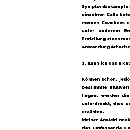
Symptombekämpfung
einzelnen Calls bel
meinen Coachees ei
unter anderem Ent
Erstellung eines ma
Anwendung ätherisc
3. Kann ich das nich
Können schon, jedo
bestimmte Blutwer
liegen, werden di
unterdrückt, dies s
erzählen.
Meiner Ansicht nach
das umfassende Ge