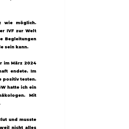
 wie möglich. 
r IVF zur Welt 
e Begleitungen 
e sein kann.
r im März 2024 
aft endete. Im 
ositiv testen. 
W hatte ich ein 
äkologen. Mit 
.
lut und musste 
il nicht alles 