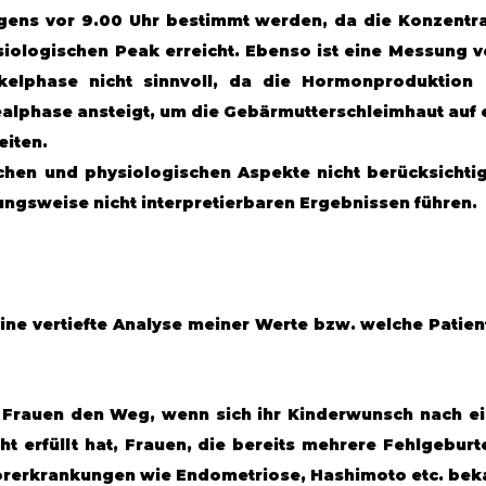
gens vor 9.00 Uhr bestimmt werden, da die Konzentra
siologischen Peak erreicht. Ebenso ist eine Messung v
ikelphase nicht sinnvoll, da die Hormonproduktion 
ealphase ansteigt, um die Gebärmutterschleimhaut auf e
iten. 
chen und physiologischen Aspekte nicht berücksichtigt
ungsweise nicht interpretierbaren Ergebnissen führen. 
eine vertiefte Analyse meiner Werte bzw. welche Patie
 Frauen den Weg, wenn sich ihr Kinderwunsch nach ei
ht erfüllt hat, Frauen, die bereits mehrere Fehlgeburt
orerkrankungen wie Endometriose, Hashimoto etc. beka