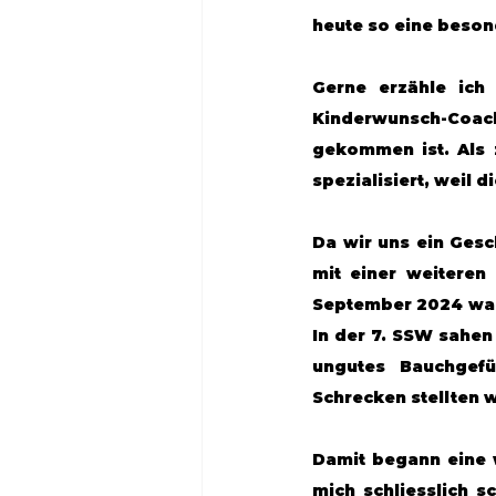
heute so eine beson
Gerne erzähle ich
Kinderwunsch-Coach
gekommen ist. Als z
spezialisiert, weil 
Da wir uns ein Gesc
mit einer weiteren 
September 2024 wagt
In der 7. SSW sahen 
ungutes Bauchgefü
Schrecken stellten w
Damit begann eine w
mich schliesslich s