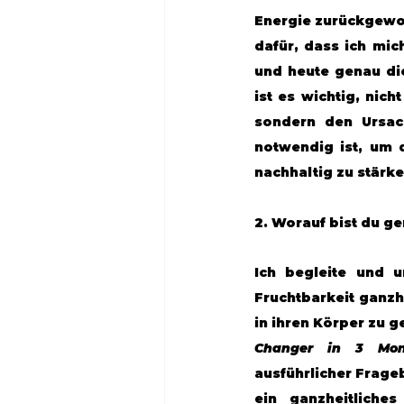
Energie zurückgewo
dafür, dass ich mic
und heute genau die
ist es wichtig, ni
sondern den Ursac
notwendig ist, um 
nachhaltig zu stärke
2. Worauf bist du ge
Ich begleite und u
Fruchtbarkeit ganzh
in ihren Körper zu 
Changer in 3 Mon
ausführlicher Frage
ein ganzheitliche