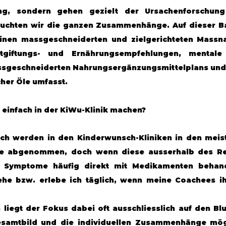
, sondern gehen gezielt der Ursachenforschung 
euchten wir die ganzen Zusammenhänge. Auf dieser Basi
nen massgeschneiderten und zielgerichteten Massna
giftungs- und Ernährungsempfehlungen, mentale 
ssgeschneiderten Nahrungsergänzungsmittelplans und 
her Öle umfasst.
t einfach in der KiWu-Klinik machen?
ch werden in den Kinderwunsch-Kliniken in den meist
te abgenommen, doch wenn diese ausserhalb des Ref
e Symptome häufig direkt mit Medikamenten behand
ehe bzw. erlebe ich täglich, wenn meine Coachees ih
 liegt der Fokus dabei oft ausschliesslich auf den Blu
samtbild und die individuellen Zusammenhänge mögl