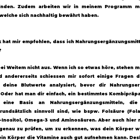
inden. Zudem arbeiten wir in meinem Programm mi
welche sich nachhaltig bewährt haben.
k hat mir empfohlen, dass ich Nahrungsergänzungsmitte
?
bei Weitem nicht aus. Wenn ich so etwas höre, stehen mir
 andererseits schiessen mir sofort einige Fragen d
deine Blutwerte analysiert, bevor dir Nahrungserg
Oder hat man dir einfach, ein bestimmtes Kombipräpa
s eine Basis an Nahrungsergänzungsmitteln, die
undsätzlich sinnvoll sind, wie bspw. Folsäure (Folat)
-Inositol, Omega-3 und Aminosäuren. Aber auch hier m
 genau zu prüfen, um zu erkennen, was dein Körper wir
ein Körper die Vitamine auch gut aufnehmen kann. Desha