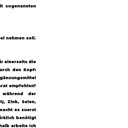
t sogenannten 
l nehmen soll. 
 einerseits die 
urch den Kopf: 
änzungsmittel 
rat empfohlen? 
 während der 
, Zink, Selen, 
acht es zuerst 
klich benötigt 
lb arbeite ich 