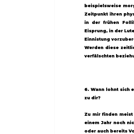
beispielsweise mor
Zeitpunkt ihren phy
in der frühen Foll
Eisprung, in der Lut
Einnistung vorzubere
Werden diese zeitli
verfälschten bezieh
6. Wann lohnt sich 
zu dir?
Zu mir finden meist
einem Jahr noch nic
oder auch bereits V