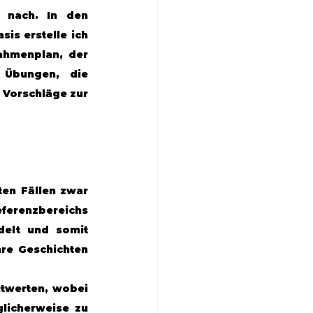
nach. In den 
s erstelle ich 
hmenplan, der 
Übungen, die 
Vorschläge zur 
en Fällen zwar 
erenzbereichs 
elt und somit 
re Geschichten 
twerten, wobei 
icherweise zu 