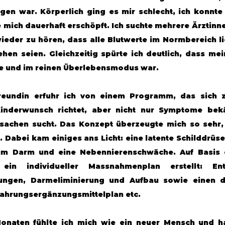
gen war. Körperlich ging es mir schlecht, ich konnt
 mich dauerhaft erschöpft. Ich suchte mehrere Ärztinne
der zu hören, dass alle Blutwerte im Normbereich li
sehen seien. Gleichzeitig spürte ich deutlich, dass me
te und im reinen Überlebensmodus war.
reundin erfuhr ich von einem Programm, das sich z
inderwunsch richtet, aber nicht nur Symptome bekä
sachen sucht. Das Konzept überzeugte mich so sehr, 
 Dabei kam einiges ans Licht: eine latente Schilddrüse
 im Darm und eine Nebennierenschwäche. Auf Basis d
in individueller Massnahmenplan erstellt: Entg
ngen, Darmeliminierung und Aufbau sowie einen deta
ahrungsergänzungsmittelplan etc.
Monaten fühlte ich mich wie ein neuer Mensch und ha