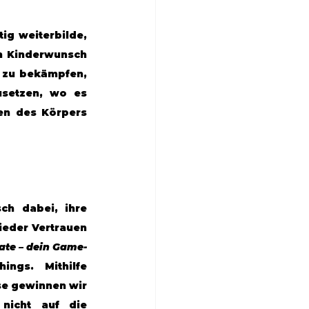
g weiterbilde, 
m Kinderwunsch 
 zu bekämpfen, 
setzen, wo es 
en des Körpers 
ch dabei, ihre 
ieder Vertrauen 
ate – dein Game-
ngs. Mithilfe 
e gewinnen wir 
nicht auf die 