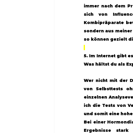
immer nach dem Pri
sich von Influenc
Kombipräparate bew
sondern aus meiner 
so können gezielt d
5. Im Internet gibt 
Was hältst du als Ex
Wer nicht mit der D
von Selbsttests oh
einzelnen Analyseve
ich die Tests von V
und somit eine hohe 
Bei einer Hormondia
Ergebnisse stark