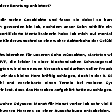
dere Beratung anbietest?
 dir meine Geschichte und fasse sie dabei so kurz
 geworden bin ich, nachdem unser Sohn mithilfe eine
ertifizierte Mentaltrainerin habe ich mich auf mental
die Kinderwunschreise eine wahre Achterbahn der Gefühl
hwisterchen für unseren Sohn wünschten, starteten wi
IVF, die leider in einer biochemischen Schwangersch
en wir einen neuen Versuch und durften voller Freude p
wir das kleine Herz kräftig schlagen, doch in der 9. SS
hl und vereinbarte einen Termin bei meinem Gyn
ir fest, dass das Herzchen aufgehört hatte zu schlagen
ahre Odyssee: Monat für Monat verlor ich sehr viel B
chweren Herzens zu einer Ausschabung entscheiden, we