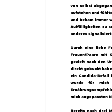
von selbst abgegan
aufstehen und fühlte
und bekam immer wie
Auffälligkeiten zu 
anderes signalisier
Durch eine liebe F
Frauen/Paare mit K
gezielt nach den Ur
direkt gebucht habe.
ein Candida-Befall
wurde für mich e
Ernährungsempfehlu
mich angepassten N
Bereits nach drei 