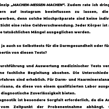
nzip 
„MACHEN–MESSEN–MACHEN“.
 Zudem rate ich drin
ern auf Instagram beeinflussen zu lassen, die 
erben, denn solche Mischpräparate sind keine indivi
Sicht eine reine Geldverschwendung. Jeder Körper ist a
ie tatsächlichen Mängel ausgeglichen werden.
es ja auch so Selbsttests für die Darmgesundheit oder f
pertin von diesen Tests?
urchführung und Auswertung medizinischer Tests vertra
ne fachliche Begleitung absehen. Die Unterschiede
rfahren sind erheblich. Für Darm- und Haarmineralana
erisana, da diese von einem qualifizierten Labor ausg
diagnostische Zuverlässigkeit bieten. 
gnostik ist besondere Sorgfalt erforderlich, da die Au
 vom Zeitpunkt der Probenentnahme abhängt. Cor