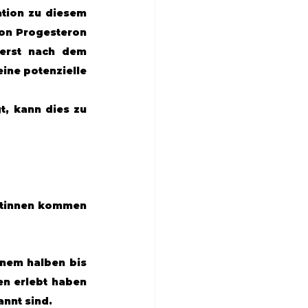
tion zu diesem 
on Progesteron 
erst nach dem 
ine potenzielle 
, kann dies zu 
ntinnen kommen 
nem halben bis 
en erlebt haben 
nnt sind.