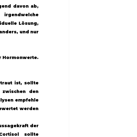
gend davon ab, 
irgendwelche 
duelle Lösung, 
nders, und nur 
ür Hormonwerte. 
ut ist, sollte 
 zwischen den 
lysen empfehle 
ewertet werden 
ssagekraft der 
tisol sollte 