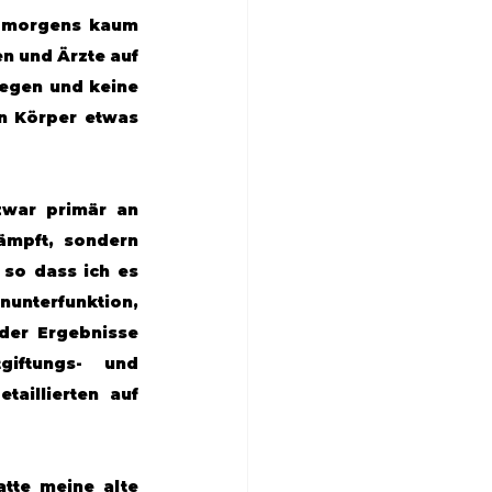
e morgens kaum 
n und Ärzte auf 
egen und keine 
in Körper etwas 
war primär an 
mpft, sondern 
so dass ich es 
nunterfunktion, 
er Ergebnisse 
iftungs- und 
illierten auf 
tte meine alte 