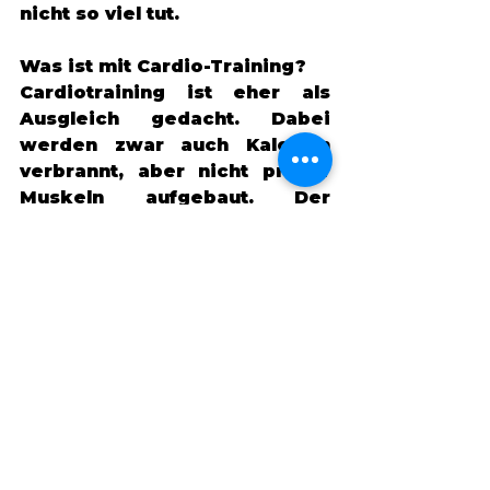
nicht so viel tut. 
Was ist mit Cardio-Training?
Cardiotraining ist eher als 
Ausgleich gedacht. Dabei 
werden zwar auch Kalorien 
verbrannt, aber nicht primär 
Muskeln aufgebaut. Der 
Vorteil von Cariotraining liegt 
vor allem in der guten 
Durchblutung. Wenn du dich 
optimal auf eine IVF 
vorbereiten möchtest, sollte 
Krafttraining aber im 
Vordergrund stehen. 
Fazit 
Der wichtigste Marker für 
eine erfolgreiche IVF ist der 