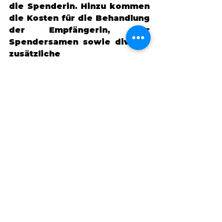
die Spenderin. Hinzu kommen 
die Kosten für die Behandlung 
der Empfängerin, der 
Spendersamen sowie diverse 
zusätzliche 
Voruntersuchungen (z.B. 
Screening, Matching, 
Zyklusregulierung usw.). 
Realistisch gesprochen ist ein 
Zyklus mit Eizellenspende 
nicht unter € 10'000.-- zu 
erwarten, hinzu kommen 
Hotel- und Reisekosten. Die 
Kosten werden in keinem 
Land von der Krankenkasse 
übernommen. 
Du willst mehr wissen? In 
meinem zweiten Blogbeitrag 