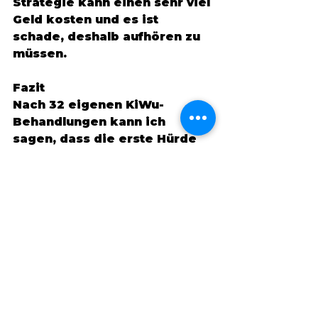
Strategie kann einen sehr viel 
Geld kosten und es ist 
schade, deshalb aufhören zu 
müssen. 
Fazit
Nach 32 eigenen KiWu-
Behandlungen kann ich 
sagen, dass die erste Hürde 
IVF für mich viel höher war, 
als jede die danach kam. Die 
Angst war wie eine riesige 
Mauer vor mir (man denke 
etwa an die Mauer zum 
Winter in Game of Thrones...), 
aber je mehr ich auf sie zu 
ging, nicht mit dem Rücken 
zur Wand sondern 
selbstbewusst einen Schritt 