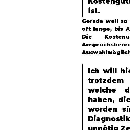
Kostengut
ist. 
Gerade weil so 
oft lange, bis 
Die Kosten
Anspruchsbe
Auswahlmöglichk
Ich will h
trotzdem 
welche d
haben, di
worden si
Diagnost
unnötig Ze