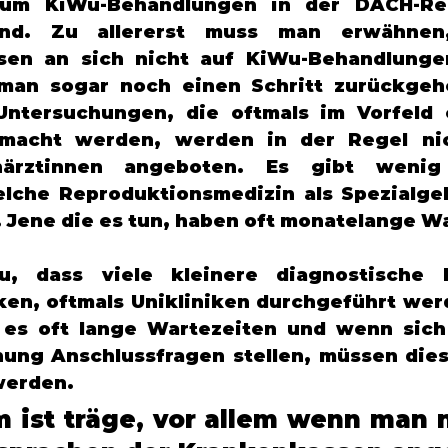
rum KiWu-Behandlungen in der DACH-Reg
ind. Zu allererst muss man erwähnen
en an sich nicht auf KiWu-Behandlungen
 man sogar noch einen Schritt zurückgeh
Untersuchungen, die oftmals im Vorfeld 
macht werden, werden in der Regel nic
närztinnen angeboten. Es gibt wenig
lche Reproduktionsmedizin als Spezialgebi
. Jene die es tun, haben oft monatelange Wa
, dass viele kleinere diagnostische Ei
ken, oftmals Unikliniken durchgeführt wer
 es oft lange Wartezeiten und wenn sich
hung Anschlussfragen stellen, müssen die
werden. 
 ist träge, vor allem wenn man n