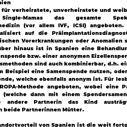
ien 
 für verheiratete, unverheiratete und weibl
Single-Mamas das gesamte Spek
edizin (vor allem IVF, ICSI) angeboten. 
alisiert auf die Präimplantationsdiagnost
ischen Vorerkrankungen oder Anomalien se
ber hinaus ist in Spanien eine Behandlun
spende bzw. einer anonymen Eizellenspen
methoden sind auch kombinierbar, d.h. ein
m Beispiel eine Samenspende nutzen, oder
ende, welche ebenfalls anonym ist. Für lesb
ROPA-Methode angeboten, wobei eine Par
t (welche dann mit einem Spendersamen 
 andere Partnerin das Kind austrägt
 beide Partnerinnen Mütter. 
andortvorteil von Spanien ist die weit fort