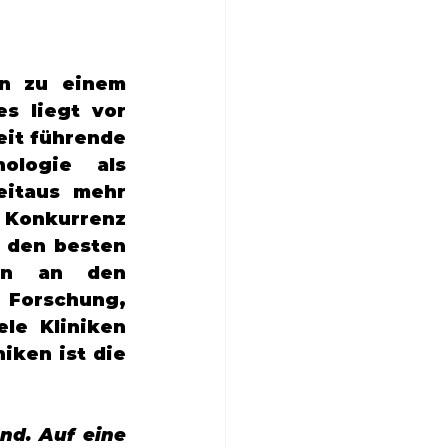
n zu einem 
s liegt vor 
it führende 
ologie als 
itaus mehr 
 Konkurrenz 
 den besten 
en an den 
 Forschung, 
le Kliniken 
ken ist die 
nd. Auf eine 