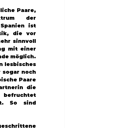
iche Paare, 
trum der 
Spanien ist 
ik, die vor 
hr sinnvoll 
g mit einer 
de möglich. 
 lesbisches 
 sogar noch 
ische Paare 
tnerin die 
befruchtet 
. So sind 
geschrittene 