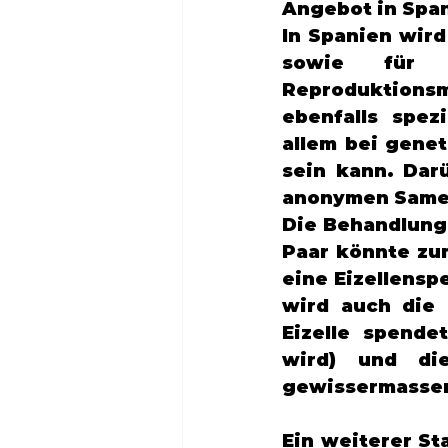
Angebot in Span
In Spanien wird
sowie für 
Reproduktionsm
ebenfalls spezi
allem bei genet
sein kann. Darü
anonymen Samen
Die Behandlungs
Paar könnte zu
eine Eizellensp
wird auch die 
Eizelle spende
wird) und die
gewissermassen
Ein weiterer St