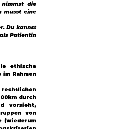
 nimmst die 
u musst eine 
r. Du kannst 
ls Patientin 
le ethische 
s im Rahmen 
 
rechtlichen 
500km durch 
 vorsieht, 
ruppen von 
e (wiederum 
gskriterien 