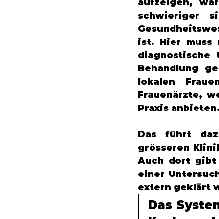
aufzeigen, wa
schwieriger s
Gesundheitswes
ist. Hier muss
diagnostische 
Behandlung ge
lokalen Fraue
Frauenärzte, we
Praxis anbieten
Das führt dazu
grösseren Klini
Auch dort gibt
einer Untersuc
extern geklärt 
Das System