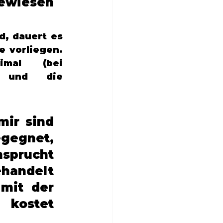
ewiesen 
d, dauert es 
 vorliegen. 
mal (bei 
) und die 
mir sind 
egnet, 
prucht 
handelt 
mit der 
kostet 