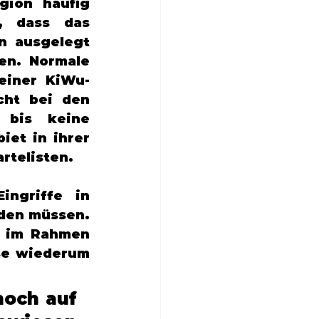
ion häufig 
, dass das 
 ausgelegt 
en. Normale 
einer KiWu-
ht bei den 
 bis keine 
et in ihrer 
rtelisten. 
ngriffe in 
den müssen. 
 im Rahmen 
se wiederum 
och auf 