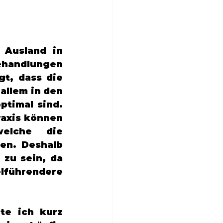
Ausland in 
ehandlungen 
t, dass die 
llem in den 
timal sind. 
axis können 
elche die 
en. Deshalb 
zu sein, da 
lführendere 
e ich kurz 