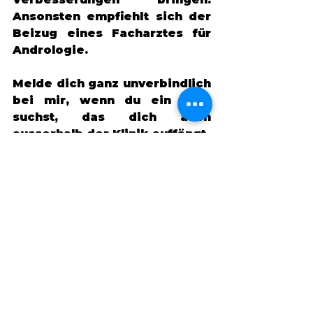
Ansonsten empfiehlt sich der 
Beizug eines Facharztes für 
Andrologie. 
Melde dich ganz unverbindlich 
bei mir, wenn du ein Netz 
suchst, das dich auch 
ausserhalb der Klinik auffängt. 
buche dir einen kostenlosen Termin
#unerfüllterkinderwunsch
#un
erfüllterkinderwunschtutweh 
#schwangerwerdenistnichtlei
cht
#ungewolltkinderlos
#wartenaufmeinbaby