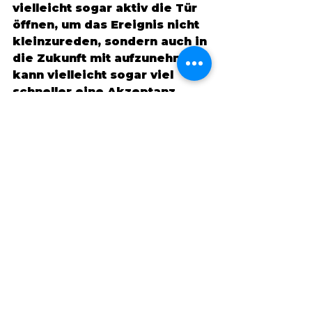
vielleicht sogar aktiv die Tür 
öffnen, um das Ereignis nicht 
kleinzureden, sondern auch in 
die Zukunft mit aufzunehmen, 
kann vielleicht sogar viel 
schneller eine Akzeptanz 
kommen, als wenn wir 
gezwungen werden, 
irgendetwas Undefinierbares 
loszulassen. 
Was hältst du vom Konzept 
des Loslassens? 
#unerfüllterkinderwunsch
#un
erfüllterkinderwunschtutweh 
#schwangerwerdenistnichtlei
cht
#ungewolltkinderlos
#wartenaufmeinbaby