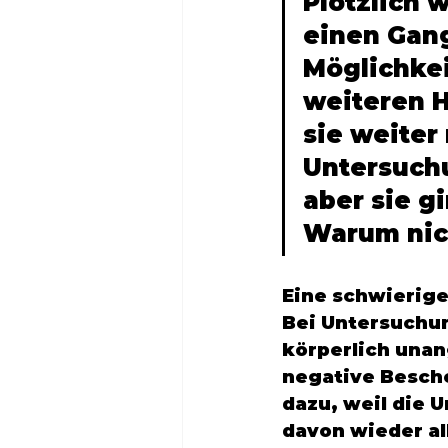
Plötzlich 
einen Gang
Möglichkei
weiteren H
sie weiter
Untersuchu
aber sie g
Warum nich
Eine schwierige
Bei Untersuchu
körperlich una
negative Besche
dazu, weil die 
davon wieder al