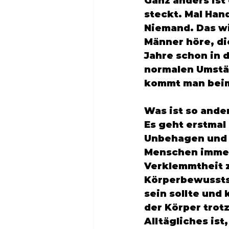
Ganz anders ist
steckt. Mal Han
Niemand. Das wi
Männer höre, di
Jahre schon in 
normalen Umstän
kommt man beim 
Was ist so ander
Es geht erstmal
Unbehagen und 
Menschen immer 
Verklemmtheit z
Körperbewusstse
sein sollte und 
der Körper trot
Alltägliches ist