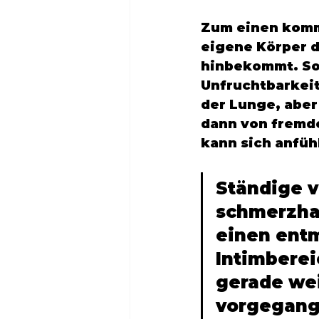
Zum einen kommt
eigene Körper d
hinbekommt. So e
Unfruchtbarkeit
der Lunge, aber
dann von fremde
kann sich anfüh
Ständige v
schmerzha
einen entm
Intimberei
gerade wei
vorgegange