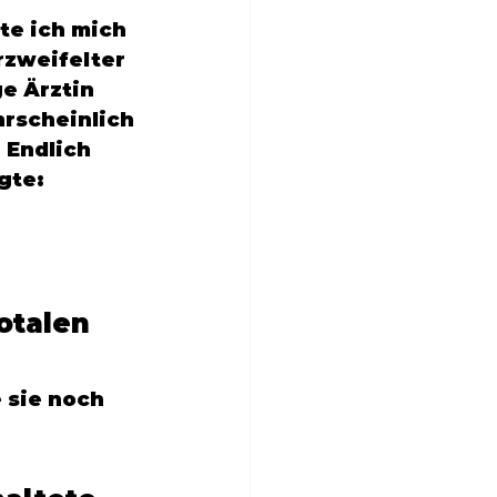
te ich mich 
rzweifelter 
e Ärztin 
rscheinlich 
 Endlich 
gte: 
otalen 
 sie noch 