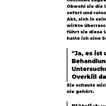
nochmals zugew
Obwohl sie die 
sofort und ruts
Akt, sich in sei
wirkte überrasc
führt sie diese
hatte ich eine S
"Ja, es is
Behandlun
Untersuchu
Overkill da
Sie schaute mich
nie gehört. 