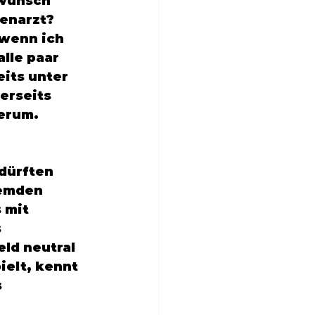
rwunsch 
enarzt? 
wenn ich 
lle paar 
its unter 
erseits 
erum. 
dürften 
emden 
 mit 
 
ld neutral 
ielt, kennt 
 