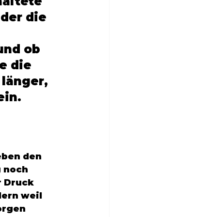
altete 
der die 
 
und ob 
e die 
länger, 
in. 
eben den 
 noch 
 Druck 
ern weil 
orgen 