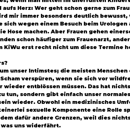
 es, wenn man mitten im unerfüllten Kinde
d aufs Herz: Wer geht schon gerne zum Frau
rd mir immer besonders deutlich bewusst, 
e sich wegen einem Besuch beim Urologen a
die Hose machen. Aber Frauen gehen einerse
den schon häufiger zum Frauenarzt, ander
KiWu erst recht nicht um diese Termine h
s? 
 um unser Intimstes; die meisten Menschen 
Scham verspüren, wenn sie sich vor wildfr
wieder entblössen müssen. Das hat nichts
u tun, sondern gibt einfach unser normales
in wieder. Obwohl ein medizinisches Umfe
keinerlei sexuelle Komponente eine Rolle sp
zdem dafür andere Grenzen, weil dies nichts
, was uns widerfährt. 