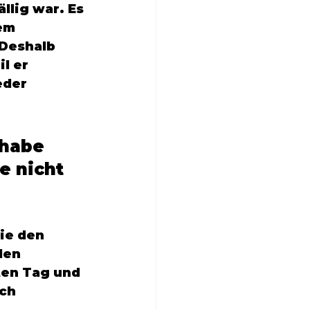
lig war. Es 
em 
Deshalb 
l er 
eder 
 habe 
e nicht 
ie den 
den 
ten Tag und 
ch 