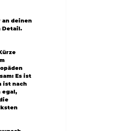
 an deinen 
Detail. 
Kürze 
m 
hopäden 
am: Es ist 
 ist nach 
 egal, 
die 
ksten 