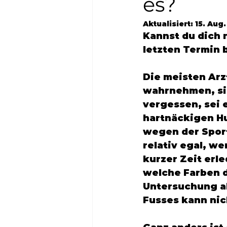
es?
Aktualisiert:
15. Aug
Kannst du dich 
letzten Termin b
Die meisten Arz
wahrnehmen, sin
vergessen, sei 
hartnäckigen Hu
wegen der Sport
relativ egal, we
kurzer Zeit erl
welche Farben 
Untersuchung ab
Fusses kann nich