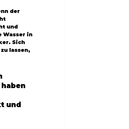
nn der 
ht 
ht und 
 Wasser in 
er. Sich 
zu lassen, 
h 
 haben 
t und 